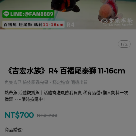
1
/
2
《吉宏水族》R4 百褶尾泰獅 11-16cm
魚隻皆已 檢疫驅蟲完畢，穩定進食 隨機出貨
熱帶魚.活體觀賞魚｜活體寄送風險我負責 稀有品種+懶人飼料一次
備齊，～限時搶購中！
NT$700
NT$1,700
商品編號: