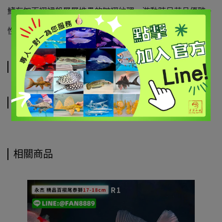
鰭有如百褶裙般層層堆疊的皺褶紋理，游動時呆萌且優雅。
性格溫和親人，游姿嬌健活躍，具有極高的觀賞性。
規格說明
運送方式
相關商品