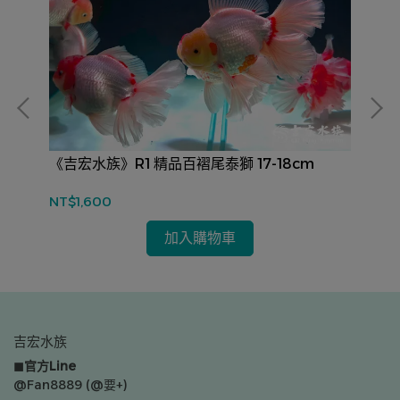
《吉宏水族》R1 精品百褶尾泰獅 17-18cm
《
NT$1,600
NT
加入購物車
吉宏水族
◼官方Line
@Fan8889 (@要+)