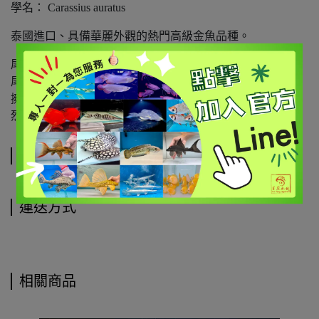
學名： Carassius auratus
泰國進口、具備華麗外觀的熱門高級金魚品種。
尾鰭極寬大挺拔，展開呈等邊三角形。
尾部的摺紋如同百褶裙一般密集，游動時飄逸感十足。
擁有黑、黃、橙或紅相間的虎斑色彩，色塊分明，對比強
烈。
規格說明
運送方式
相關商品