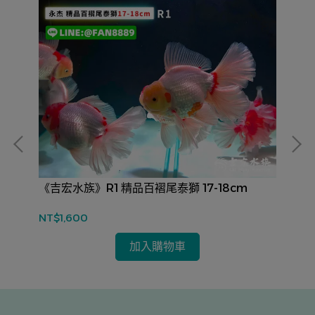
《吉宏水族》R1 精品百褶尾泰獅 17-18cm
《
NT$1,600
NT
加入購物車