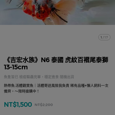
1
/
17
《吉宏水族》N6 泰國 虎紋百褶尾泰獅
13-15cm
魚隻皆已 檢疫驅蟲完畢，穩定進食 隨機出貨
熱帶魚.活體觀賞魚｜活體寄送風險我負責 稀有品種+懶人飼料一次
備齊，～限時搶購中！
NT$1,500
NT$2,200