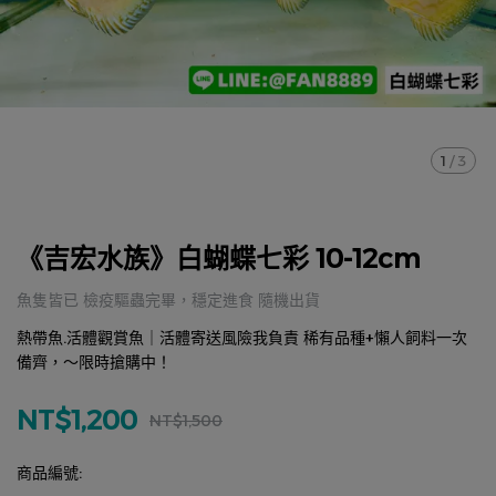
1
/
3
《吉宏水族》白蝴蝶七彩 10-12cm
魚隻皆已 檢疫驅蟲完畢，穩定進食 隨機出貨
熱帶魚.活體觀賞魚｜活體寄送風險我負責 稀有品種+懶人飼料一次
備齊，～限時搶購中！
NT$1,200
NT$1,500
商品編號: