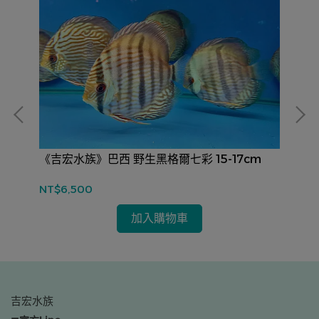
《吉宏水族》巴西 野生黑格爾七彩 15-17cm
《
17
NT$6,500
NT
加入購物車
吉宏水族