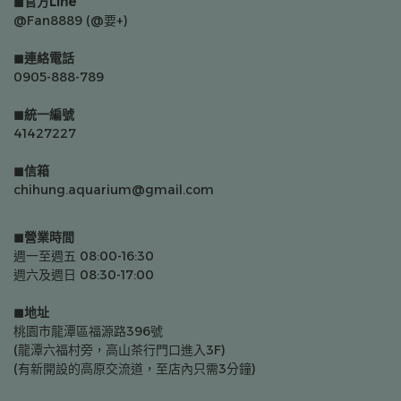
◼官方Line
@Fan8889 (@要+)
◼連絡電話
0905-888-789
◼統一編號
41427227
◼信箱
chihung.aquarium@gmail.com
◼營業時間
週一至週五 08:00-16:30
週六及週日 08:30-17:00
◼地址
桃園市龍潭區福源路396號
(龍潭六福村旁，高山茶行門口進入3F)
(有新開設的高原交流道，至店內只需3分鐘)