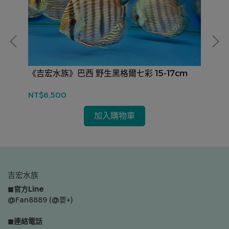
《吉宏水族》巴西 野生黑格爾七彩 15-17cm
《
17
NT$6,500
NT
加入購物車
吉宏水族
◼官方Line
@Fan8889 (@要+)
◼連絡電話