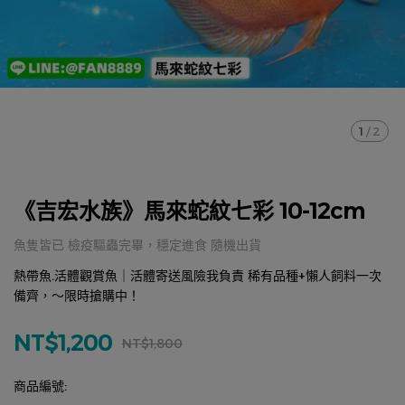
1
/
2
《吉宏水族》馬來蛇紋七彩 10-12cm
魚隻皆已 檢疫驅蟲完畢，穩定進食 隨機出貨
熱帶魚.活體觀賞魚｜活體寄送風險我負責 稀有品種+懶人飼料一次
備齊，～限時搶購中！
NT$1,200
NT$1,800
商品編號: