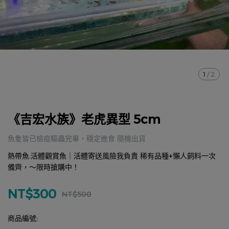
1
/
2
《吉宏水族》老虎異型 5cm
魚隻皆已檢疫驅蟲完畢，穩定進食 隨機出貨
熱帶魚.活體觀賞魚｜活體寄送風險我負責 稀有品種+懶人飼料一次
備齊，～限時搶購中！
NT$300
NT$500
商品編號: