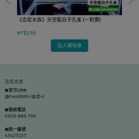
 共
《吉宏水族》天空藍白子孔雀 (一對賣)
《
NT$250
NT
加入購物車
吉宏水族
◼官方Line
@Fan8889 (@要+)
◼連絡電話
0905-888-789
◼統一編號
41427227