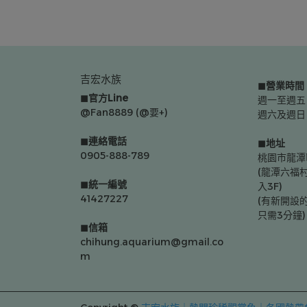
吉宏水族
◼營業時間
◼官方Line
週一至週五 0
@Fan8889 (@要+)
週六及週日 0
◼連絡電話
◼地址
0905-888-789
桃園市龍潭
(龍潭六福
◼統一編號
入3F)
41427227
(有新開設
只需3分鐘)
◼信箱
chihung.aquarium@gmail.co
m