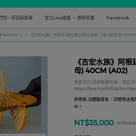
我們的一手回貨故事
官方Line客服 ‧ 即時答覆
Facebook
💙40CM以上
《吉宏水族》阿根廷 野生黃金霓虹達摩 三型 (胎班母) 40CM (
《吉宏水族》阿根廷
母) 40CM (A02)
魚隻皆已 檢疫驅蟲完畢，穩定進食 
https://line.me/R/ti/p/%40f
熱帶魚.活體觀賞魚｜活體寄送風
中！
NT$35,000
NT$48,