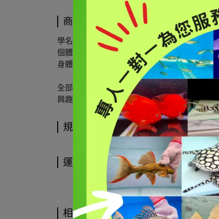
商品介紹
學名：
Hypostomus luteus II / III
個體表現上，身體全黄的個體被稱 III型
身體是黑色、各鰭黄色的是 II型
全部都是特選精挑
興趣可以直接私訊官方LINE @FAN8889
規格說明
運送方式
相關商品