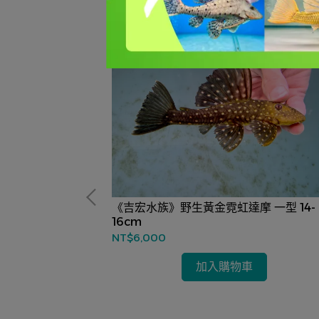
摩 一型(黃尾
《吉宏水族》野生黃金霓虹達摩 一型 14-
16cm
NT$6,000
加入購物車