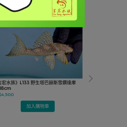
吉宏水族》L133 野生塔巴赫斯雪鑽達摩
《吉宏水族》L1
-18cm
14-16cm
$4,500
NT$2,600
加入購物車