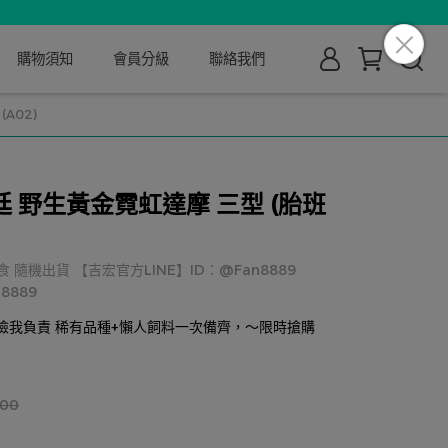
購物須知
會員分級
聯絡我們
A02)
 野生黃金霓虹達摩 三型 (胎班
隨機出貨 【吉宏官方LINE】ID：@Fan8889
an8889
險我負責 稀有品種+懶人飼料一次備齊，～限時搶購
000