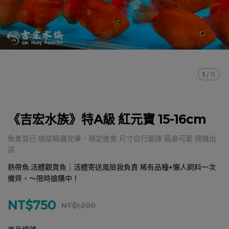
1
/
11
《吉宏水族》特A級 紅元寶 15-16cm
魚隻皆已 檢疫驅蟲完畢，穩定進食 尺寸自行選擇 圓身可愛 隨機出
貨
熱帶魚.活體觀賞魚｜活體寄送風險我負責 稀有品種+懶人飼料一次
備齊，～限時搶購中！
NT$750
NT$1,200