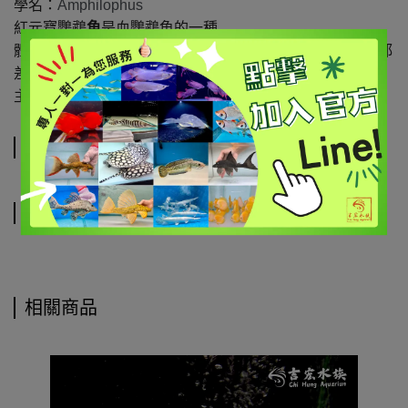
學名：
Amphilophus
紅元寶鸚鵡
魚
是血鸚鵡魚的一種
體型較小，通體血紅色，大體上紅元寶跟紅財神體型顏色都
差不多
主要的一點是紅元寶頭上沒有鼓起來的包。
規格說明
運送方式
相關商品