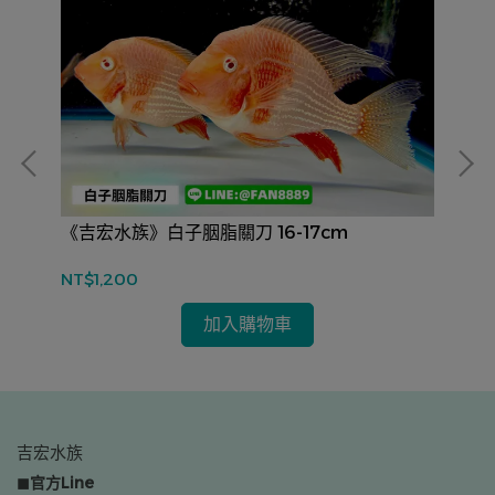
《吉宏水族》白子胭脂關刀 16-17cm
《
NT$1,200
NT
加入購物車
吉宏水族
◼官方Line